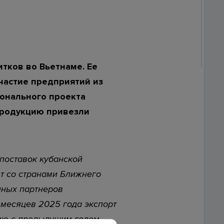
ской
тков во Вьетнаме. Ее
риалов ссылка на сайт
www.investkuban.ru
обязательна
Участие предприятий из
ионального проекта
продукцию привезли
поставок кубанской
т со странами Ближнего
нных партнеров
 месяцев 2025 года экспорт
ию с предыдущим годом.