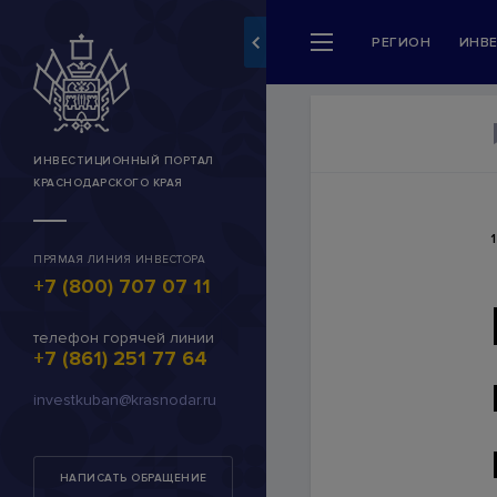
РЕГИОН
ИНВ
Разделы сайта
Регион
Новости и события
ИНВЕСТИЦИОННЫЙ ПОРТАЛ
КРАСНОДАРСКОГО КРАЯ
Инвестору
Сервисы для инвесторо
ПРЯМАЯ ЛИНИЯ ИНВЕСТОРА
+7 (800) 707 07 11
Каталог инвестпредлож
Муниципальные инвестп
телефон горячей линии
+7 (861) 251 77 64
Инвестиционные предл
investkuban@krasnodar.ru
INVEST-ID
Личный кабинет (работа
НАПИСАТЬ ОБРАЩЕНИЕ