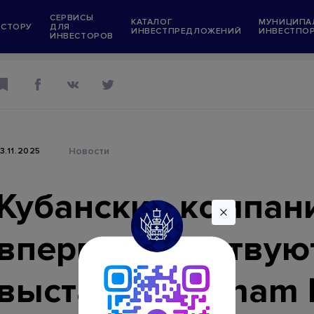
СЕРВИСЫ
КАТАЛОГ
МУНИЦИПА
ЕСТОРУ
ДЛЯ
ИНВЕСТПРЕДЛОЖЕНИЙ
ИНВЕСТПО
ИНВЕСТОРОВ
Информационные ресурсы
Президент Российской Федерации
Правительство Российской Федерации
Государственные услуги
Новости
13.11.2025
в
Администрация Краснодарского края
ений
"Мой Бизнес" Краснодарский край
Кубанские компан
орталы
Меры поддержки инвестпроектов
впервые участвую
ожения
Меры поддержки граждан и экономики
условиях санкций
выставке Vietnam 
Единый ресурс застройщиков (ЕРЗ)
ет в тестовом режиме)
Единая информационная система жили