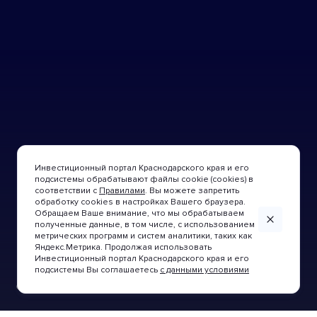
Инвестиционный портал Краснодарского края и его
подсистемы обрабатывают файлы cookie (cookies) в
УЗНАТЬ БОЛЬШЕ
УЗНАТЬ БОЛЬШЕ
соответствии с
Правилами
. Вы можете запретить
обработку cookies в настройках Вашего браузера.
Обращаем Ваше внимание, что мы обрабатываем
полученные данные, в том числе, с использованием
метрических программ и систем аналитики, таких как
УЗНАТЬ БОЛЬШЕ
УЗНАТЬ БОЛЬШЕ
УЗНАТЬ БОЛЬШЕ
УЗНАТЬ БОЛЬШЕ
УЗНАТЬ БОЛЬШЕ
УЗНАТЬ БОЛЬШЕ
УЗНАТЬ БОЛЬШЕ
УЗНАТЬ БОЛЬШЕ
УЗНАТЬ БОЛЬШЕ
УЗНАТЬ БОЛЬШЕ
УЗНАТЬ БОЛЬШЕ
УЗНАТЬ БОЛЬШЕ
УЗНАТЬ БОЛЬШЕ
УЗНАТЬ БОЛЬШЕ
УЗНАТЬ БОЛЬШЕ
Яндекс.Метрика. Продолжая использовать
Инвестиционный портал Краснодарского края и его
подсистемы Вы соглашаетесь
с данными условиями