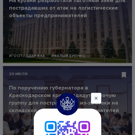
На Кубани разработали льготный заем для
пострадавших от атак на логистические
объекты предпринимателей
#ГОСПОДДЕРЖКА
#МАЛЫЙ БИЗНЕС
29 ИЮЛЯ
По поручению губернатора в
Краснодарском крае создадут рабочую
группу для пострадавших из-за атаки на
складской комплекс предпринимателей