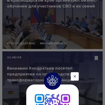
В Краснодарском крае организуют бизнес-
обучение для участников СВО и их семей
#ГОСПОДДЕРЖКА
#МАЛЫЙ БИЗНЕС
20 ИЮЛЯ
Вениамин Кондратьев посетил
предприятие по производству
трансформаторных подстанций