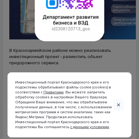
строительства (ЕИСЖС)
Календарь предоставления статистической отчетности
Будь в курсе
В Красноармейском районе можно реализовать
инвестиционный проект - разместить объект
придорожного сервиса.
Площадка подходит для проекта благодаря выгодному
расположению на трассе и возможности подключения
Инвестиционный портал Краснодарского края и его
коммуникаций: электричества, газа и питьевой воды.
подсистемы обрабатывают файлы cookie (cookies) в
соответствии с
Правилами
. Вы можете запретить
обработку cookies в настройках Вашего браузера.
Сопровождение инвестиционного проекта на всех
© 2007-2026 Инвестиционный портал
Обращаем Ваше внимание, что мы обрабатываем
этапах обеспечивает
Агентство по привлечению
Краснодарского края
полученные данные, в том числе, с использованием
инвестиций
метрических программ и систем аналитики, таких как
Краснодарского края.
При использовании материалов
Яндекс.Метрика. Продолжая использовать
ссылка на сайт
Инвестиционный портал Краснодарского края и его
www.investkuban.ru
обязательна
подсистемы Вы соглашаетесь
с данными условиями