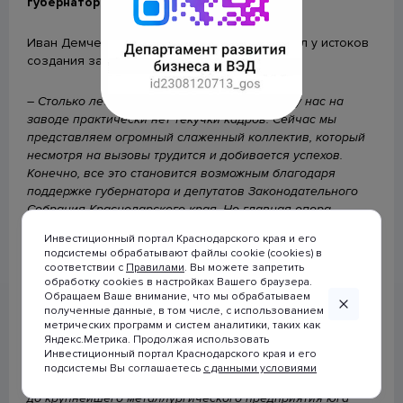
губернатор Александр Руппель.
строительства (ЕИСЖС)
Иван Демченко поблагодарил всех, кто стоял у истоков
Календарь предоставления статистической отчетности
создания завода и нынешний коллектив.
Будь в курсе
– Столько лет мы работаем с вами вместе, и у нас на
заводе практически нет текучки кадров. Сейчас мы
представляем огромный слаженный коллектив, который
несмотря на вызовы трудится и добивается успехов.
Конечно, все это становится возможным благодаря
поддержке губернатора и депутатов Законодательного
Собрания Краснодарского края. Но главная опора
предприятия – это вы, наши сотрудники, – сказал Иван
Инвестиционный портал Краснодарского края и его
Демченко.
подсистемы обрабатывают файлы cookie (cookies) в
соответствии с
Правилами
. Вы можете запретить
обработку cookies в настройках Вашего браузера.
Поздравляя коллектив предприятия, губернатор
© 2007-2026 Инвестиционный портал
Обращаем Ваше внимание, что мы обрабатываем
Вениамин Кондратьев отметил, что Абинский
Краснодарского края
полученные данные, в том числе, с использованием
электрометаллургический завод – флагман индустрии и
метрических программ и систем аналитики, таких как
При использовании материалов
сердце кубанской металлургии.
Яндекс.Метрика. Продолжая использовать
ссылка на сайт
Инвестиционный портал Краснодарского края и его
www.investkuban.ru
обязательна
подсистемы Вы соглашаетесь
с данными условиями
– За 15 лет завод прошел путь от сортопрокатного цеха
до крупнейшего металлургического предприятия юга