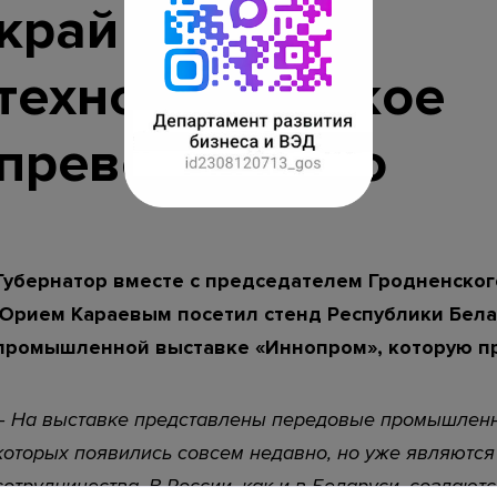
край создает
строительства (ЕИСЖС)
Календарь предоставления статистиче
технологическое
отчетности
превосходство
нный портал Краснодарского края
При использовании мате
Губернатор вместе с председателем Гродненског
Юрием Караевым посетил стенд Республики Бел
промышленной выставке «Иннопром», которую пр
– На выставке представлены передовые промышленн
которых появились совсем недавно, но уже являютс
сотрудничества. В России, как и в Беларуси, создают