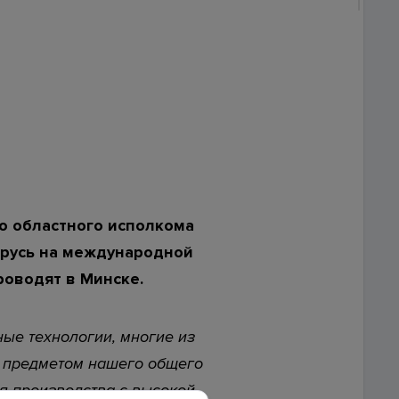
ской
риалов ссылка на сайт
www.investkuban.ru
обязательна
о областного исполкома
арусь на международной
оводят в Минске.
ые технологии, многие из
я предметом нашего общего
ся производства с высокой