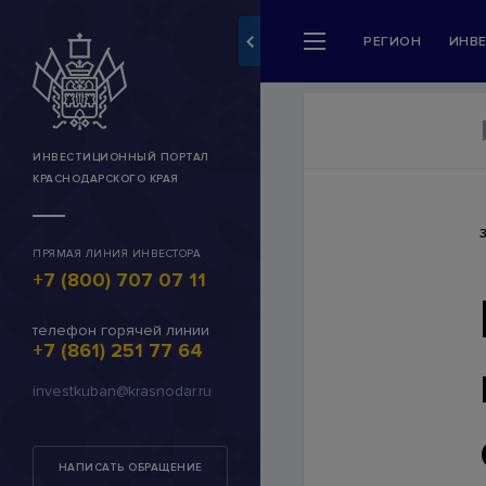
РЕГИОН
ИНВ
Разделы сайта
Регион
Новости и события
ИНВЕСТИЦИОННЫЙ ПОРТАЛ
КРАСНОДАРСКОГО КРАЯ
Инвестору
Сервисы для инвесторо
ПРЯМАЯ ЛИНИЯ ИНВЕСТОРА
+7 (800) 707 07 11
Каталог инвестпредлож
Муниципальные инвестп
телефон горячей линии
+7 (861) 251 77 64
Инвестиционные предл
investkuban@krasnodar.ru
INVEST-ID
Личный кабинет (работа
НАПИСАТЬ ОБРАЩЕНИЕ