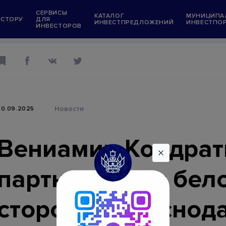
СЕРВИСЫ
КАТАЛОГ
МУНИЦИПА
ЕСТОРУ
ДЛЯ
ИНВЕСТПРЕДЛОЖЕНИЙ
ИНВЕСТПО
ИНВЕСТОРОВ
Информационные ресурсы
Президент Российской Федерации
Правительство Российской Федерации
Государственные услуги
Новости
30.09.2025
в
Администрация Краснодарского края
ений
"Мой Бизнес" Краснодарский край
Вениамин Кондрат
орталы
Меры поддержки инвестпроектов
партнерстве с бел
ожения
Меры поддержки граждан и экономики
условиях санкций
стороной Краснод
Единый ресурс застройщиков (ЕРЗ)
ет в тестовом режиме)
Единая информационная система жили