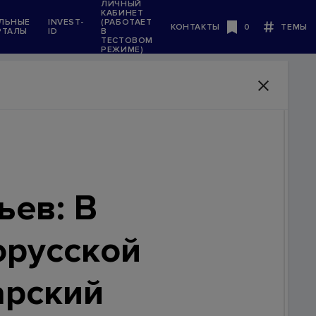
ЛИЧНЫЙ
КАБИНЕТ
ЛЬНЫЕ
INVEST-
(РАБОТАЕТ
КОНТАКТЫ
0
ТЕМЫ
РТАЛЫ
ID
В
Будь в курсе
ТЕСТОВОМ
РЕЖИМЕ)
ьев: В
орусской
 в
арский
щного