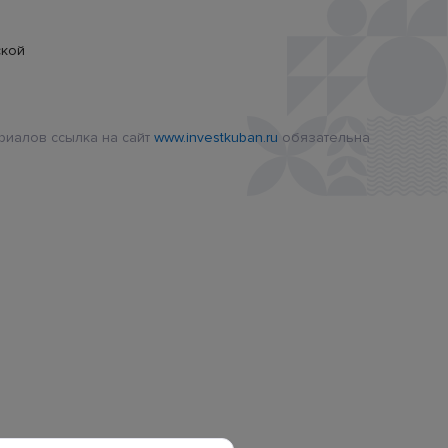
ской
риалов ссылка на сайт
www.investkuban.ru
обязательна