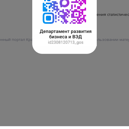
строительства (ЕИСЖС)
Календарь предоставления статистиче
отчетности
нный портал Краснодарского края
При использовании мате