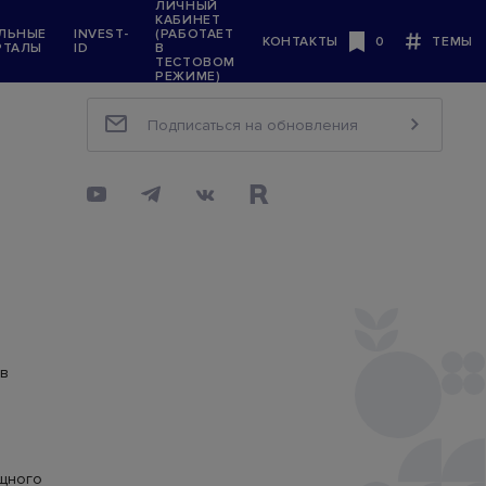
ЛИЧНЫЙ
КАБИНЕТ
ЛЬНЫЕ
INVEST-
(РАБОТАЕТ
КОНТАКТЫ
0
ТЕМЫ
РТАЛЫ
ID
В
Будь в курсе
ТЕСТОВОМ
РЕЖИМЕ)
 в
щного