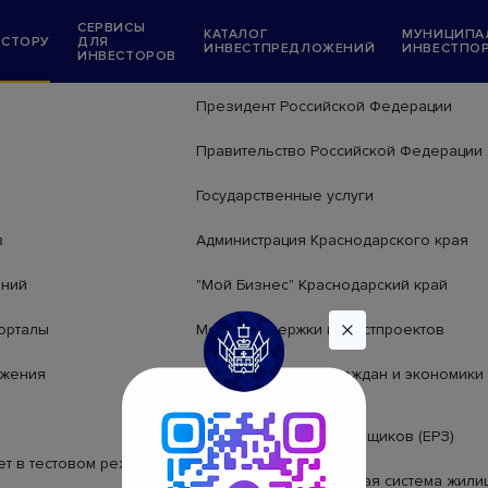
СЕРВИСЫ
КАТАЛОГ
МУНИЦИПА
ЕСТОРУ
ДЛЯ
ИНВЕСТПРЕДЛОЖЕНИЙ
ИНВЕСТПО
ИНВЕСТОРОВ
Информационные ресурсы
Президент Российской Федерации
Правительство Российской Федерации
Государственные услуги
в
Администрация Краснодарского края
ений
"Мой Бизнес" Краснодарский край
орталы
Меры поддержки инвестпроектов
ожения
Меры поддержки граждан и экономики
условиях санкций
Единый ресурс застройщиков (ЕРЗ)
ет в тестовом режиме)
Единая информационная система жили